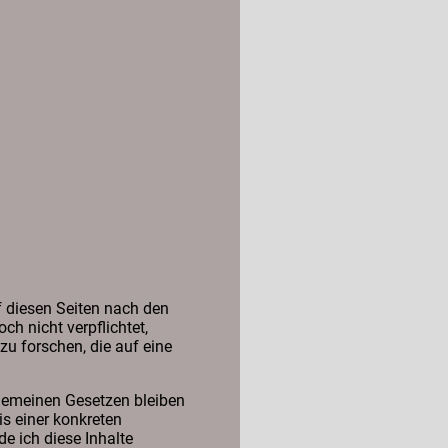
f diesen Seiten nach den
h nicht verpflichtet,
u forschen, die auf eine
gemeinen Gesetzen bleiben
is einer konkreten
 ich diese Inhalte