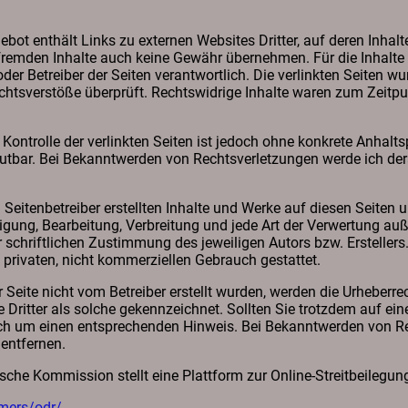
ot enthält Links zu externen Websites Dritter, auf deren Inhalte
fremden Inhalte auch keine Gewähr übernehmen. Für die Inhalte d
 oder Betreiber der Seiten verantwortlich. Die verlinkten Seiten 
htsverstöße überprüft. Rechtswidrige Inhalte waren zum Zeitpun
Kontrolle der verlinkten Seiten ist jedoch ohne konkrete Anhalts
utbar. Bei Bekanntwerden von Rechtsverletzungen werde ich de
Seitenbetreiber erstellten Inhalte und Werke auf diesen Seiten
ltigung, Bearbeitung, Verbreitung und jede Art der Verwertung au
 schriftlichen Zustimmung des jeweiligen Autors bzw. Erstelle
n privaten, nicht kommerziellen Gebrauch gestattet.
r Seite nicht vom Betreiber erstellt wurden, werden die Urheberrec
 Dritter als solche gekennzeichnet. Sollten Sie trotzdem auf ei
ch um einen entsprechenden Hinweis. Bei Bekanntwerden von R
entfernen.
che Kommission stellt eine Plattform zur Online-Streitbeilegung
umers/odr/